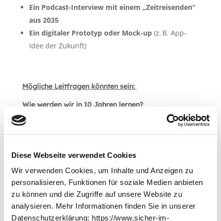
Ein Podcast-Interview mit einem „Zeitreisenden“
aus 2035
Ein digitaler Prototyp oder Mock-up
(z. B. App-
Idee der Zukunft)
Mögliche Leitfragen könnten sein:
Wie werden wir in 10 Jahren lernen?
Digitale Schulen, KI-gestützte Lehrer*innen, Virtual
Reality im Unterricht?
Wie verändert sich unser Alltag durch neue
Diese Webseite verwendet Cookies
Technologien?
Wir verwenden Cookies, um Inhalte und Anzeigen zu
Smart Homes, autonomes Fahren, digitale
personalisieren, Funktionen für soziale Medien anbieten
Assistenten, KI im Alltag?
zu können und die Zugriffe auf unsere Website zu
analysieren. Mehr Informationen finden Sie in unserer
Wie werden wir arbeiten?
Datenschutzerklärung: https://www.sicher-im-