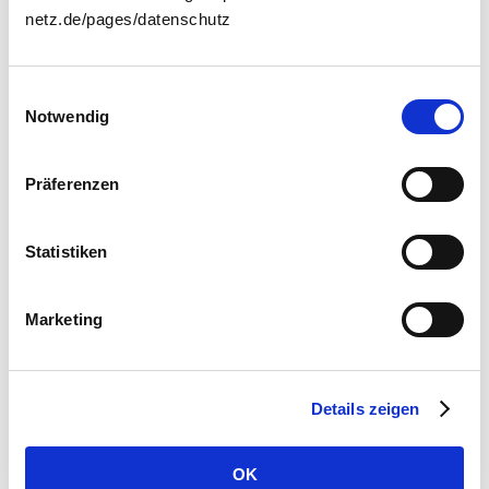
netz.de/pages/datenschutz
Welche Jobs gibt es vielleicht nicht mehr, welche
neuen Berufe entstehen durch Digitalisierung und
Automatisierung?
Einwilligungsauswahl
Was sind Chancen & Risiken?
Notwendig
Datenschutz, Überwachung, Fake News, aber auch
neue Freiheiten und Innovationen.
Präferenzen
Welche Trends gibt es bereits heute
, die zeigen,
wohin sich die Digitalisierung entwickeln könnte?
Statistiken
Aufgabenstellung herunterladen
Marketing
Beitrag einreichen
Details zeigen
OK